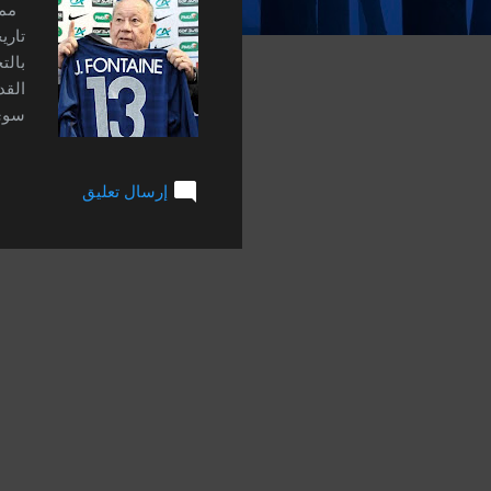
ت
مما 
تاري
بالت
القد
سوى 
العا
إرسال تعليق
التف
الكب