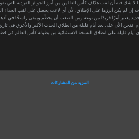
لا شك فيه أن لقب هدّاف كأس العالمن من أبرز الجوائز الفردية التي يفوز
خه إن لم يكن أبرزها على الإطلاق، لأن أي لاعب يحصل على لقب الحذاء ا
حديد يعتبر أمرًا فريدًا من نوعه ومن الصعب أن يحطّم ويبقى راسخًا في أذ
م. فنحن الأن على بعد أيام قليلة من انطلاق الحدث الأكبر والأعرق في تار
أيام قليلة على انطلاق النسخة الاستثنائية من بطولة كأس العالم في قط
لم في نسخة واحدة لم يتحطّ حتى الأن على الرغم من مرور زمن طويل ع
هدّاف كأس العالم في نسخة واحدة. قبل 64 عامًا من الأن لم
الرقم الس
العالم وذالك عام 1958 في نسخة كأس العالم في السويد والتي لم يستط
وّق عليه ليبقى صامدًا في أذهاننا ومسجّلًا في الفيفا حتى الأن . وفي ظل 
ير الذي شهدته كرة القدم منذ ذالك الحي...
المزيد من المشاركات