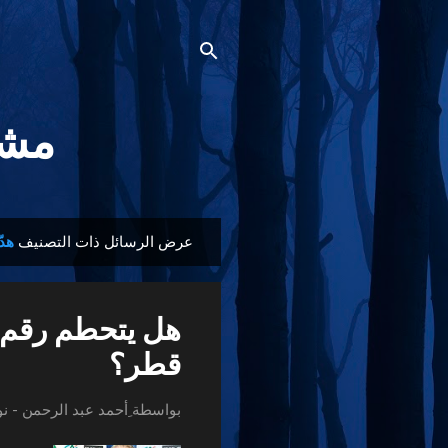
مشجع
عرض الرسائل ذات التصنيف
هدّ
ا
ل
م
هل يتحطم رقم 
ش
ا
قطر؟
ر
ك
بواسطة
ِأحمد عبد الرحمن
-
نوف
ا