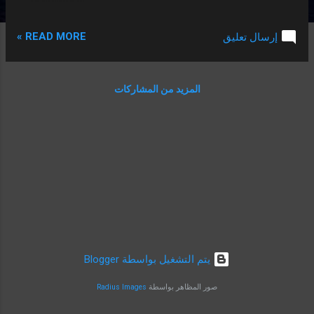
في كأس العالم. وتحدّث ديل بيرو أثناء تواجده في
قمّة " الويب التكنولوجي " في البرتغال وقال "
READ MORE »
إرسال تعليق
بالنسبة للمنتخبات القويّة التي ستشارك في
البطولة طبعاً كما تعرف أن لدينا مجموعة مميزة
من القارة الأوربية بالإضافة إلى الأرجنتين
المزيد من المشاركات
والبرازيل هؤلاء المنتخبات كلّها لها فرص كبيرة
للوصول إلى النهائي والتتويج بالبطولة". وأضاف
" وأيضًا بالنسبة للمنتخبات العربية والإفريقية
أتمنى لها أن تقدّم أداءات مميزة في هذه النسخة
وتستنهز فرصة لتقديم مستويات أفضل مقارنة
بالسنوات الماضية لأن هذا سيعزز من مكانة
الكرة العربية على المستوي العالمي". وتحدّث
أيضًا عن إقامة كأس العالم في الشتاء وقال " في
رأيي النسخة القادمة من كأس العالم في قطر
ستكون مميّزة في العديد من الجوانب، ستكون
‏يتم التشغيل بواسطة Blogger
أول مرّة يقام فيها كأس العالم في الشتاء
واللاعبين ليسوا معتادين على ذالك لنرى كيف
صور المظاهر بواسطة
Radius Images
سيتأقلمون على ذالك لكن...