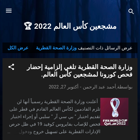
التخطي إلى المحتوى الرئيسي
مشجعين كأس العالم 2022 🏆
عرض الرسائل ذات التصنيف
وزارة الصحة القطرية
عرض الكل
ا
ل
وزارة الصحة القطرية تلغي إلزامية إحضار
م
فحص كورونا لمشجعين كأس العالم.
ش
ا
بواسطة
ِأحمد عبد الرحمن
-
أكتوبر 27, 2022
ر
ك
أعلنت وزارة الصحة القطرية رسمياً أنها لن
ا
تلزم القادمين لكأس العالم القادم في قطر على
ت
تقديم اختبار " بي سي آر " سلبي أو إجراء اختبار
فحص للإصاب بفايروس كوفيد 19 في ظل حرص
الإدارات القطرية على تسهيل خروج ودخول
المشجعين إلى الأراضي القطرية خلال نسخة