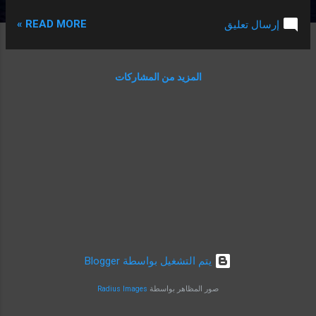
كأس العالم القادمة والتي لم يتبقى على
READ MORE »
إرسال تعليق
انطلاقها سوى أسابيع قليلة. قطر تلغي إلزامية
فحص كورونا. وقد أعلنت الوزارة أيضاً أنه ليس
من الضروري تقديم مسحة بي سي آر لكن من
المزيد من المشاركات
الواجب على الجميع تلقي جرعات التطعيم للحد
من انتشار فايروس كورونا في ظل انخفاض
معدلات الإصابة به في التوقيت الحالي حتى الأن.
كما قال الوزارة أيضاً أنه سيتعين على المقيمين
في قطر والمواطنين القطريين اتباع الإجراءات
اللازمة للحد من انتشار فايروس كورونا المستجد
للحد من إصابة المزيد به. وعلى الجميع أن
يتلقّى كافة جرعات التطعيم الواجب عليه تناولها
للحماية من الفايروس واتباع ارشادات نظافة
اليدين بإستمرار وإجراء الفحص اللازم عند
الشعور بأي من الأعراض. ويأتي هذا القرار لاغيًا
‏يتم التشغيل بواسطة Blogger
للقرار الذي قد أُصدر سابقاً على وجوب إحضار
مسحة ...
صور المظاهر بواسطة
Radius Images