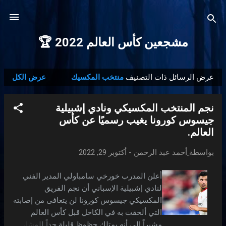
التخطي إلى المحتوى الرئيسي
مشجعين كأس العالم 2022 🏆
عرض الرسائل ذات التصنيف
منتخب المكسيك
عرض الكل
ا
ل
نجم المنتخب المكسيكي ونادي إشبيلية
م
جيسوس كورونا يغيب رسميًا عن كأس
ش
العالم.
ا
ر
بواسطة
ِأحمد عبد الرحمن
-
أكتوبر 29, 2022
ك
ا
أعلن المدرب خورخي سامباولي المدير الفني
ت
لنادي إشبيلية الإسباني أن نجم الفريق
المكسيكي جيسوس كورونا لن يتعافى من إصابته
التي ألحقت به في الكاحل قبل كأس العالم
مشيراً إلى أنه يمتلك حظوظ قليلة جداً للمشاركة