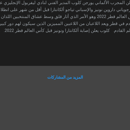
 المجرب الألماني يورجن كلوب المدير الفني لنادي ليفربول الإنجليزي عن
رجوياني داروين نونيز والإسباني تياجو ألكانتارا قبل أقل من شهر على انطلا
كأس العالم قطر 2022 وهو الأمر الذي أثار قلق وسط عشاق المنتخبين ا
دم في قطر ويعد اللاعبان من اللاعبين المميزين الذين سيكون لهم دور كبي
العالم ال
ة نشرها الموقع الرسمي للنادي الإنجليزي " لقد قررت استبعاد نونيز وألكا
السبت ضد نوتنغهام بسبب أن نونيز لا يزال يعاني من إجهاد على مستوى أرب
اطرة به في الوقت الحالي". وأضاف " أعترف لم يكن استبعاده أمراً احترا
لأننا نعاني من إصابات كثير
الأمور ". تياغو؟ " قد أصيب اللاعب بعدوى سيّئة ف أنه صباح يوم المباراة وب
المزيد من المشاركات