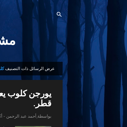
مشجع
عرض الرسائل ذات التصنيف
كل
ا
ل
م
يورجن كلوب يعل
ش
ا
قطر.
ر
ك
بواسطة
ِأحمد عبد الرحمن
-
أكت
ا