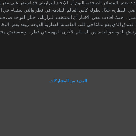
ت بعص المصادر الصحفية اليوم أن الإتحاد البرازيلي قد استقر على مقر 
بر . حيث افادت بعض الأخبار أن المنتخب البرازيلي اختار التواجد في فن
الفندق الذي يقع تمامًا في قلب العاصمة القطرية الدوحة ويبعد بعض الد
نيش الدوحة والعديد من المعالم الأخرى المهمة في قطر. وسيستمتع منتخ
الخدمات داخل الفندق الذي يحوي حوله على 
طق الاستجمام وإمكانية انعزال اللاعبين من خلال الأماكن المخصصة لذال
تظر أن يمارس المنتخب البرازيلي تدريباته وتحضيراته للمباراة على أرضية
لب العاصمة القطرية الدوحة. ويستعد المنتخب البرازيلي أن يخوض مناف
وهو يحمل الرقم القياسي لأكثر المنتخبات تتويجًا بالبطولة وأيضاً حضوراً
المزيد من المشاركات