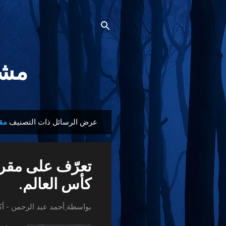
مشجع
عرض الرسائل ذات التصنيف
مقر
ا
ل
م
تعرّف على مقر 
ش
ا
كأس العالم.
ر
ك
بواسطة
ِأحمد عبد الرحمن
-
أكت
ا