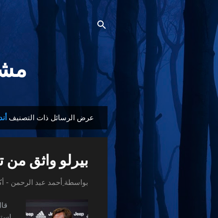
مشجع
عرض الرسائل ذات التصنيف
أند
ا
ل
م
بيرلو واثق من 
ش
ا
بواسطة
ِأحمد عبد الرحمن
-
أكت
ر
ك
قال 
ا