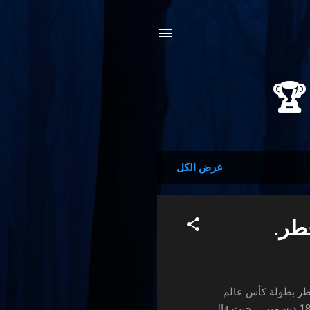
عرض الكل
قطر.
قطر بطولة كأس عالم
استثنائية وأنه واثق من نجاحها في الفترة التي ستقام فيها ما بين 20 نوفمبر و 18 ديسمبر . حيث قال