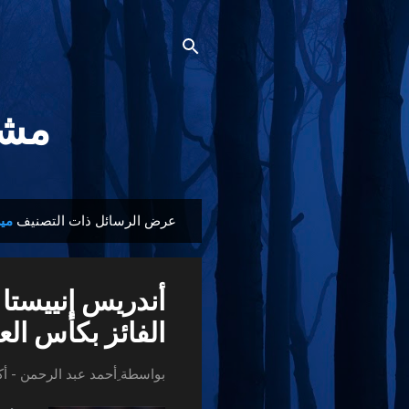
مشجع
عرض الرسائل ذات التصنيف
مي
ا
ل
م
أندريس إنييستا
ش
ا
الفائز بكأس العا
ر
ك
بواسطة
ِأحمد عبد الرحمن
-
أكت
ا