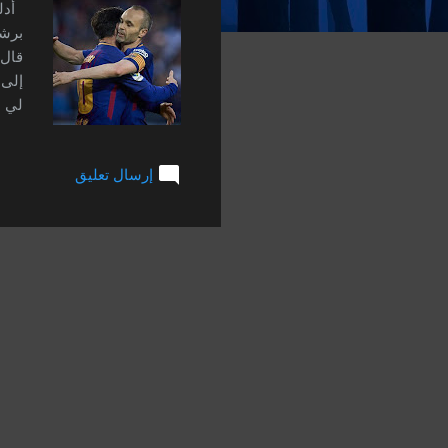
ت
أدلى
برشل
إلى 
لي م
فعله
يفعل
إرسال تعليق
أما 
الأر
لأجل