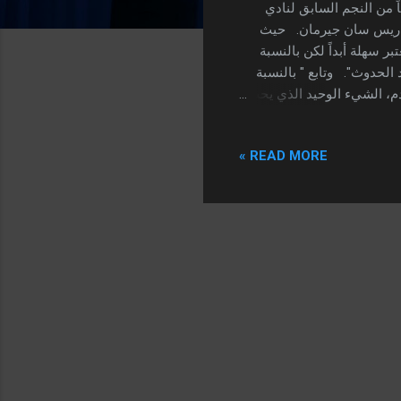
ً من النجم السابق لنادي
 باريس سان جيرمان. حيث
 مرة أخرى لا تعتبر سهلة أبداً لكن بالنسبة
 الحدوث". وتابع " بالنسبة
م، الشيء الوحيد الذي يحب
 العالم يفعل الأشياء التي
حقق الانتصارات والألقاب".
READ MORE »
ي موجوداً فهو منتخب
نيل سأكون سعيدًا جداً
هي الأخيرة بالنسبة ل...