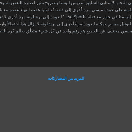
 النجم الإسباني السابق أندريس إنيستا بتصريح مثير اعتبره البعض تلميحا
ونة على عودة ميسي مرة أخرى إلى قلعة كتالونيا عقب انتهاء عقده مع
قال إنييستا في حوار مع قناة Tyc Sports " العودة إلى برشلونة
ليونيل ميسي يمكنه العودة مرة أخرى إلى برشلونة لا يزال هذا احتمالاً وارد
يسي مختلف عن الجميع هو رقم واحد في كل شيء متعلّق بعالم كرة القد
 هو التحسين من نفسه وجعل زملاءه في الفريق أفضل، لم أرى أي شخص في
ها ميسي، وبالتأكيد أي فريق سيكون ميسي متواجد معه سيكون طبيعي أن ي
عن المنتخب الذي سيفوز بكأس العالم فقال " بالطبع إذا كان ليونيل ميس
جنتين، هي تعتبر أقوى المرشّحين في الوقت الحالي، في حالة ما إذا فاز ليو
ه". وقد أعلن ميسي في وقت سابق أن نهائيات كأس العالم في قطر ستكون 
المزيد من المشاركات