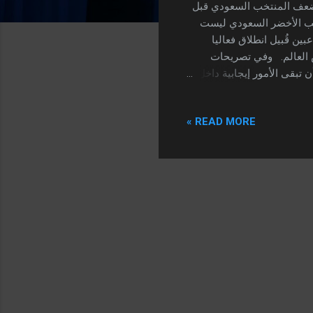
ضعف المنتخب السعودي قبل
تخب الأخضر السعودي ليست
ن قُبيل انطلاق فعاليا
 العالم. وفي تصريحات
تبقى الأمور إيجابية داخل
خضر السعودي أداءاً جيّداً
لماضية على مستوى اللياقة
READ MORE »
ى البدني وعلينا توحيد
لي البليهي، سعود عبد الحكم،
بين " . كما أوضح ...