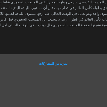
المدرب الفرنسي هيرفي رينارد المدير الفني للمنتخب السعودي نقاط 
اق بطولة كأس العالم في قطر حيث قال أن مستوى اللياقة البدنية للمن
وى واحد وهو يعمل في الوقت الحالي على رفع مستوى اللياقة لجميع اللاعبي
يات كأس العالم في قطر . رينارد يتحدث عن المنتخب السعودي قبل كأس
ة نشرتها صفحة المنتخب السعودي قال رينارد " في الوقت الحالي آمل أن 
تخب السعودي وحتى انطلاق بطولة كأس العالم القادمة في قطر وأن يقدم الأ
لبطولة " . وقال رينارد " لقد أجريت اختباراً لجميع اللاعبين في الفترة ا
نية وقد أظهرت النتائج وجود تفاوت ملحوظ بين عناصر المنتخب على المستو
ى اللياقة على مستوى اللاعبين جميعاً ". وتابع " لقد أظهرت النتائج أن ع
 الحسن ومحمد كنو هم الأفضل على مستوى اللياقى البدنية بين جميع اللاع
المزيد من المشاركات