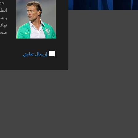
ت
حدد 
انطل
بمست
نهائ
صحفي
المن
في ا
إرسال تعليق
البد
مستو
وعلي