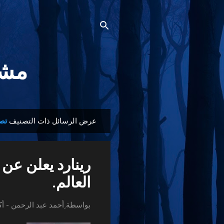
مشجع
عرض الرسائل ذات التصنيف
تصر
ا
ل
م
رينارد يعلن عن
ش
ا
العالم.
ر
ك
بواسطة
ِأحمد عبد الرحمن
-
أكت
ا