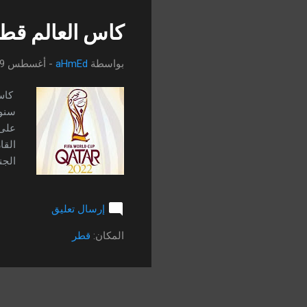
كاس العالم قطر 2022 : موعد إنطلاق الب
بواسطة
aHmEd
-
أغسطس 19, 2022
على 
القا
الجن
كرة 
إرسال تعليق
المن
المكان:
قطر
المب
قطر .