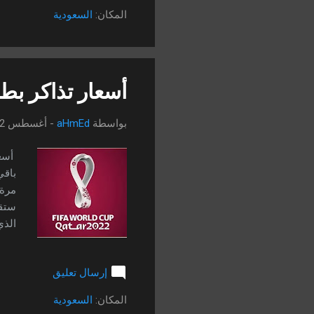
الما
المكان:
السعودية
من بي
أسعار تذاكر بطول
بواسطة
aHmEd
-
أغسطس 22, 2022
مرة 
ينبا
إرسال تعليق
واست
المكان:
السعودية