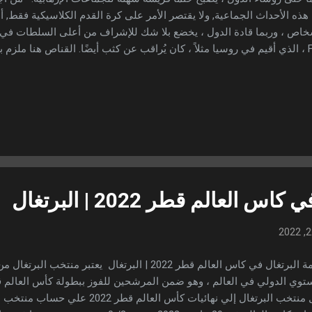
هذه الأحداث الجماعية, ولا يقتصر الأمر على كرة القدم الكلاسيكية فقط
FIFA ، الذي أقيم في روسيا مثلاً ، كان يُراقب عن كثب أيضًا. القناص هنا ملز
المباراة المثيرة ، ولكن أيضًا المدرجات ، لتسليط الضوء على "المواطنين
ارئ ، من أجل منع هجوم إرهابي محتمل ، للقناص كل الحق في إطلاق نيرا
 العالم قطر 2022 | البرتغال
تأهل منتخب البرتغال إلي نهائيات كأس العا