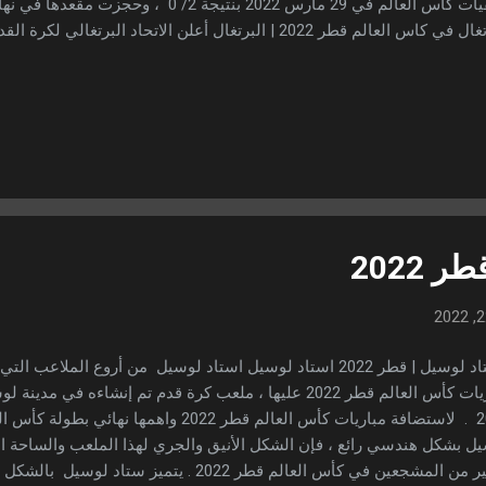
تصفيات كاس العالم في 29 مارس 2022 بنتيجة 2/ 0 ،
البرتغال في كاس العالم قطر 2022 | البرتغال أعلن الاتحاد البرتغ
سوف تشارك في مناسبات مونديال قطر 2022 ، وسيتم اختي
 القدم أن هذه هي القائمة الأولية ، يمكن إزالة بعض اللاعبين منها وإضافة 
الموعد الأخير لتسليم القائمة النهائية إلي الإتحاد الدولي لكرة القدم . وقد 
ترفين حول العالم خارج البرتغال علي رأسهم النجم كريستيانو رونالدو وزمي
م الصاعد برونو فيرنانديز ، بالإضافة إلي جواو فليكس نجم فريق أتلتيكو مدر
 2022
استاد لوسيل | قطر 2022 استاد لوسيل استاد لوسيل من أروع الملاع
مباريات كأس العالم قطر 2022 عليها ، ملعب كرة قدم تم إنشاءه ف
2020 . لاستضافة مباريات كأس العالم قطر 2022 واهمها
ل بشكل هندسي رائع ، فإن الشكل الأنيق والجري لهذا الملعب والساحة 
الكثير من المشجعين في كأس العالم قطر 2022 . يتميز