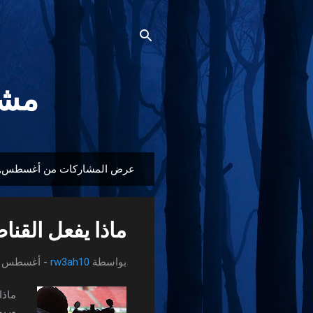
مشجع
عرض المشاركات من أغسطس, 2022
ا
ل
م
ماذا يفعل القنا
ش
ا
بواسطة
rw3ah10
-
أغسطس 24, 2022
ر
ك
ماذا
ا
وربم