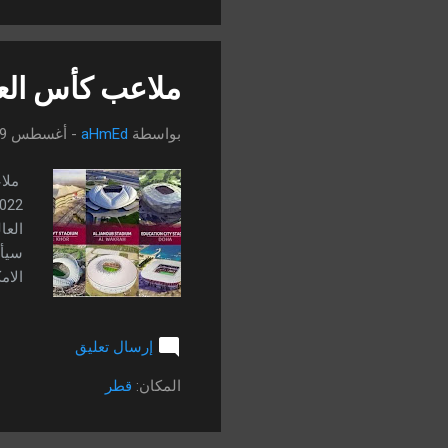
البيع.
ملاعب كأس العالم 2022 قطر : 22
بواسطة
aHmEd
-
أغسطس 19, 2022
العا
سيأت
الام
بها 
إرسال تعليق
المكان:
قطر
،...