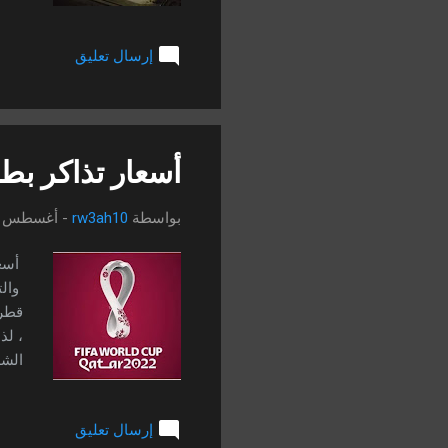
والأ
المل
إرسال تعليق
الطا
200,000 نسمة ، وا
أسعار تذاكر بطول
بواسطة
rw3ah10
-
أغسطس 22, 2022
قطر 
والت
إرسال تعليق