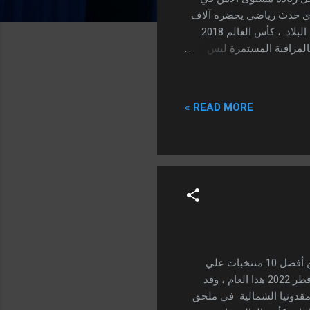
, أي حدث رياضي يحضره آلاف
الأشخاص ، وربما قادة الدول ، يخضع بلا شك للإشراف من أعلى السلطات في البلاد. ، كأس العالم 2018
م بالمراقبة المستمرة ليس
 المشبوهين". في حالة
ن موجهة.
READ MORE »
قائمة البرتغال في كاس العالم قطر 2022 | البرتغال يعتبر منتخب البرتغال من أفضل 10 منتخبات علي
المستوي الدولي في العالم ، وهو ضمن المرشحين للفوز ببطولة كأس العالم قطر 2022 هذا العام ، وقد
لم قطر 2022 علي حساب منتخب مقدونيا الشمالية في ملحق