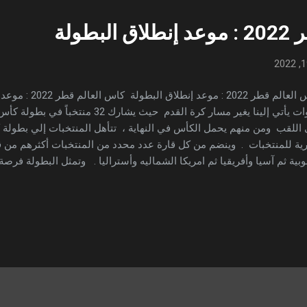
طولة
كاس العالم قطر 2022 : 
سنوات يأتي إلينا يغير مسار كرة القدم حيث يش
اللقب ومن منهم يحمل الكأس في النهاية ، تتأهل المنتخبات إلي بطولة 
رية للمنتخبات . وينضم من كل قارة عدد محدد من المنتخبات أكثرهم من قارة
وبية ثم آسيا وأفريقيا ثم امريكا الشماليه وأستراليا . وتمثل البطولة فرص
القدم من جميع انحاء العالم إلي مكان واحد لمشاهدهم منتخابتهم في ال
انطلاق كأس العالم قطر 2022 سيكون في 
تخب القطري مواجهاً منتخب الاكوادور في تمام الساعة الواحدة ظهراً بتو
ارة في استاد البيت . وستاخد أحداث البطولة ما يقارب الشهر حيث سيكون
..