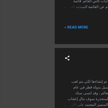
 وحجزت مقعدها في نهائيات كأس العالم. قائمة
الي لكرة القدم عن القائمة المبدئية التي
ار التشكيلة الأبرز منها ، وأكد الاتحاد البرتغالي
لاعبين آخرين إلي القائمة
برز في القائمة أبرز اللاعبين
READ MORE »
له بالفريق مانشستر يونايتد
يد...
ب التي تم إنشاءها لكي يتم لعب
ي مدينة لوسيل بدولة قطر في عام
 نهائي بطولة كأس العالم ، وقد انسى ستاد
المنحدرة سوف تنال إعجاب
 ستاد لوسيل بالشكل المتميز المعتمد على الأوعية