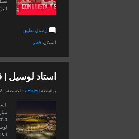
لكرة
إرسال تعليق
قبل 
المح
المكان:
قطر
النج
استاد لوسيل | قطر
بواسطة
aHmEd
-
أغسطس 22, 2022
لوسي