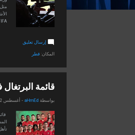
ت
مثل 
فقط 
الطو
إرسال تعليق
المكان:
قطر
قائمة البرتغال في كاس
بواسطة
aHmEd
-
أغسطس 22, 2022