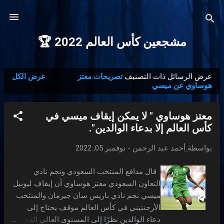
التخطي إلى المحتوى الرئيسي
مشجعين كأس العالم 2022 🏆
عرض الرسائل ذات التصنيف
تصريحات معتز
عرض الكل
ا
هوساوي عن ميسي
ل
م
معتز هوساوي " لا يمكن إيقاف ميسي في
ش
كأس العالم إلا بدعاء الوالدين".
ا
ر
بواسطة
ِأحمد عبد الرحمن
-
نوفمبر 05, 2022
ك
قال مدافع المنتخب السعودي ونجم نادي
ا
التعاون السعودي معتز هوساوي أن إيقاف ليونيل
ت
ميسي نجم نادي باريس سان جيرمان والمنتخب
الأرجنتيني في كأس العالم موقف يحتاج إلى
دعاء الوالدين نظرًا إلى المستوى العالي الذي