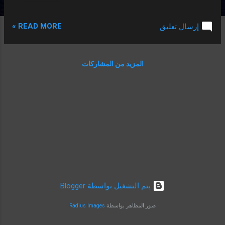
يتمتع به النجم الأرجنتيني والأداء المبهر الذي
يقدّمه مع باريس والمنتخب في الفترة الأخيرة.
READ MORE »
إرسال تعليق
معتز الهوساوي: إيقاف ميسي يحتاج إلى دعاء
الوالدين. حيث تحدّث الهوساوي لقناة SSC
NEWS السعودية والتي أجاب فيها عن أحد أكثر
المزيد من المشاركات
الأسئلة المنتشرة في الجانب السعودي وهو كيف
يمكن إيقاف ليونيل ميسي في كأس العالم فقال
" إيقاف ميسي يحتاج إلى دعاء الوالدين، والله
دعاء الوالدين وحده هو من يوقف ميسي، هذا
لاعب معجزه والغريب أنه لا يزال كما كان في
السابق وربما أفضل". هوساوي : لا يمكن إيقاف
ميسي إلّا بلكمة في وجهه. وتابع الهوساوي أيضاً
حديثه مع القناة مازحًا وقال " من المستحيل
إيقاف ميسي إلّا بلكمة قويّة، وحتّى هذه من
الممكن أن يفلت منها إنه لاعب استثنائي".
‏يتم التشغيل بواسطة Blogger
السعودية في كأس العالم. ومن الجدير بالذكر أن
قرعة كأس العالم قد أوقعت المنتخب الأخضر
صور المظاهر بواسطة
Radius Images
السعودي رفقة المنتخب الأرجنتيني في
منافسات المجموعة ا...