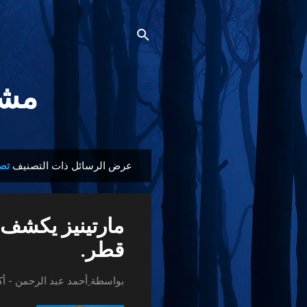
مشجع
عرض الرسائل ذات التصنيف
تص
ا
ل
م
مارتينيز يكشف 
ش
ا
قطر.
ر
ك
بواسطة
ِأحمد عبد الرحمن
-
أكت
ا