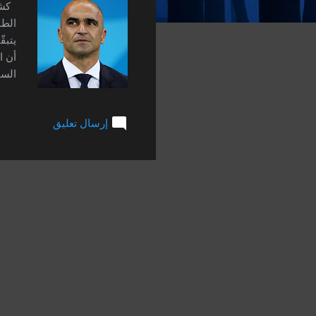
ت
الطم
يتبق
أن ا
تطور
إرسال تعليق
بطول
والح
النه