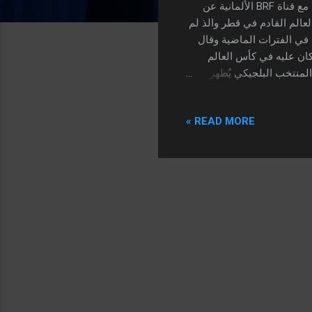
كشف المدير الفني لمنتخب بلجيكا روبرتو مارتينيز في مداخلة صحفية أجراها مع قناة BRF الألمانية عن
عالم القادم في قطر والذ لم
ي في الفترات الماضية وقال
كان عليه في كأس العالم
الياً أن المنتخب البلجيكي يُظهر
أمر في مونديال روسيا الأخير
صول إلى أبعد نقطة ممكنة في
READ MORE »
ما التتويج بالطولة
عن قائمة منتخب بلجيكا
ا...