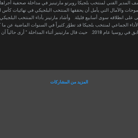
وحات والآمال التي يأمل أن يحققها المنتخب البلجيكي في نهائيات كأس ال
ّى على انطلاقه سوى أسابيع قليلة. وأشاد مارتينز بأداء المنتخب البلجيك
لأداء الجماعي لمنتخب بلجيكا قد تطوّر كثيراً في السنوات الماضية عن ما 
السابق في روسيا عام 2018. حيث قال مارتينيز أثناء المداخلة " أرى ح
اً حقيقا على المستوى الجماعي في الفترة الأخيرة مقارنة بما كان عليه ال
عام 2018". وأضاف مارتينيز " نحن الأن داخل المنتخب البلجيكي نعمل للو
ة كأس العالم القادمة في قطر هذا هو الشيء الذي يشغل أذهاننا الأن لا سي
صول على اللقب المحلّي الأول لبلجيكا من كأس العالم". مارتينز يتحدّث 
ائية. وأثناء الحديث عن قائمة اللاعبين الذي سيشاركون في مونديال قطر الق
المزيد من المشاركات