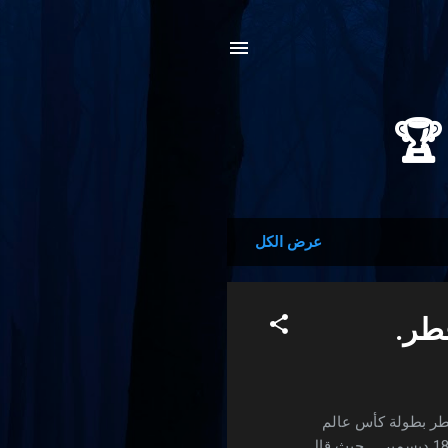
عرض الكل
قطر.
قطر بطولة كأس عالم
استثنائية وأنه واثق من نجاحها في الفترة التي ستقام فيها ما بين 20 نوفمبر و 18 ديسمبر . حيث قال