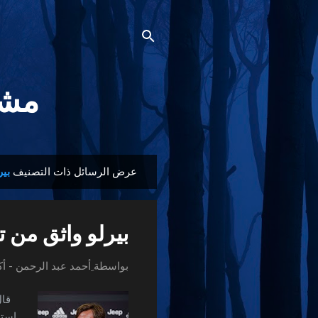
مشجع
عرض الرسائل ذات التصنيف
بير
ا
ل
م
بيرلو واثق من 
ش
ا
بواسطة
ِأحمد عبد الرحمن
-
أكت
ر
ك
قال 
ا