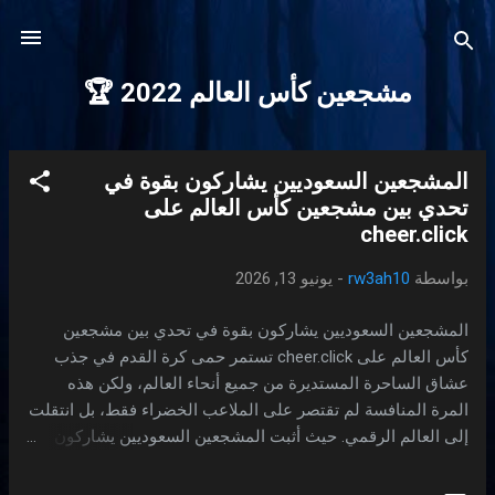
التخطي إلى المحتوى الرئيسي
مشجعين كأس العالم 2022 🏆
المشجعين السعوديين يشاركون بقوة في
ا
تحدي بين مشجعين كأس العالم على
ل
cheer.click
م
ش
بواسطة
rw3ah10
-
يونيو 13, 2026
ا
ر
المشجعين السعوديين يشاركون بقوة في تحدي بين مشجعين
ك
كأس العالم على cheer.click تستمر حمى كرة القدم في جذب
ا
عشاق الساحرة المستديرة من جميع أنحاء العالم، ولكن هذه
المرة المنافسة لم تقتصر على الملاعب الخضراء فقط، بل انتقلت
ت
إلى العالم الرقمي. حيث أثبت المشجعين السعوديين يشاركون
بقوة في تحدي بين مشجعين كأس العالم على cheer.click ،
مسجلين أرقاماً قياسية تعكس شغفهم الكبير بمنتخبهم الوطني