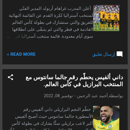
المجموعة، وهي ما سيجعل سواريز يطير مع
أعلن المدرب غراهام أرنولد المدير الفنّي
منتخب الأوروغواي إلى نهائيات كأس العالم في
لمنتخب أستراليا لكرة القدم عن القائمة النهائية
قطر. ويعد سواريز هو الهدّاف التاريخي لمنتخب
للفريق والتي ستشارك في بطولة كأس العالم
الأوروغواي برصيد 68 هدف من 134 مباراة دوليّة
القادمة في قطر والتي لم يتبقّى على انطلاقها
خاضها رفقة منتخب بلاده. منتخب الأوروغواي في
سوى أيام معدودة. قائمة منتخب أستراليا في
كأس العالم. ومن الجدير بالذكر أن منتخب
كأس العالم. وجاءت قائمة منتخب أستراليا
الأوروغواي يخوض نهائيات كأس العالم القادمة
كالتالي: في حراسة المرمى: أندرو ريدماين،مات
في إطار منافسات المجموعة الثامنة بجانب
READ MORE »
إرسال تعليق
رايان، داني فوكوفيتش. وفي خط الدفاع:جويل
منتخبات الرتغال وغانا وكوريا الجنوبية. ويأمل
كينغ،كي روليز،هاري سوتار،بيلي رايت،ناثانيال
منتخب الأوروغو...
أتكينسون،فران كاراغيتش،عزيز بهيش،ميلوس
داني ألفيس يحطّم رقم جالما سانتوس مع
ديجينيك،توماس دينغ. وفي خط الوسط:جاكسون
المنتخب البرازيل في كأس العالم.
إيرفين،رايلي ماكغري،آرون موي،كيانو
باكوس،كام ديفلين،أجدين هروستيك. وفي
بواسطة
ِأحمد عبد الرحمن
-
نوفمبر 08, 2022
المقدّمة:غارانغ كول،ماثيو ليكي،أوير مابيل،جيمي
ماكلارين،مارتن بويل،جايسون كامينغيز،ميتش
حطّم النجم البرازيلي داني ألفيس رقم
ديوك،كريك جودوين. منتخب أستراليا في كأس
الأسطورة جالما سانتوس حيث أصبح ألفيس
العالم. وقد أوقعت قرعة كأس العالم في قطر
أكبر لاعب برازيلي سنًّا يشارك في بطولة كأس
المنتخب الأسترالي في إطار منافسات