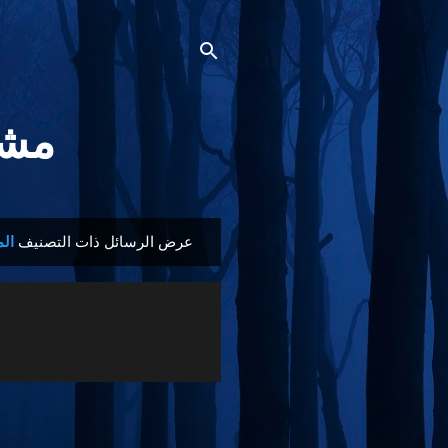
مشجع
عرض الرسائل ذات التصنيف
ال
ا
ل
م
ش
ا
ر
ك
ا